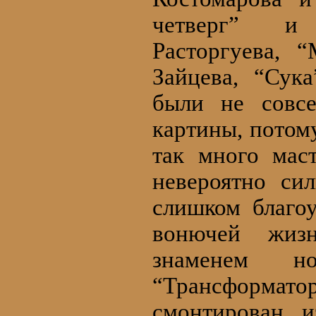
четверг” и
Расторгуева, 
Зайцева, “Су
были не совс
картины, потом
так много маст
невероятно си
слишком благоу
вонючей жиз
знаменем но
“Трансформат
смонтирован и