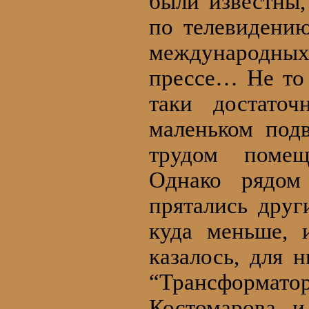
были известны,
по телевидени
международных
прессе… Не то 
таки достато
маленьком под
трудом помещ
Однако рядом
прятались дру
куда меньше, 
казалось, для 
“Трансформато
Костомарова и