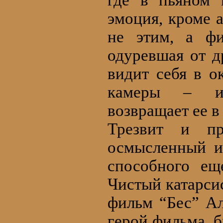
где в пьяном 
эмоция, кроме 
не этим, а фи
одуревшая от д
видит себя в о
камеры – и 
возвращает ее в
Трезвит и пр
осмысленный и
способного ещ
Чистый катарси
фильм “Бес” А
герой фильма, 