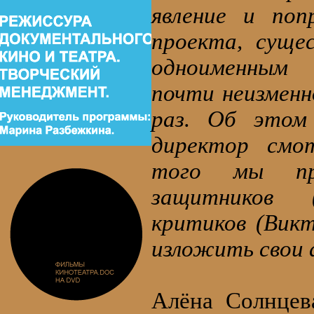
явление и поп
проекта, суще
одноименным
почти неизменн
раз. Об этом
директор смо
того мы пре
защитников 
критиков (Викт
изложить свои 
Алёна Солнцева