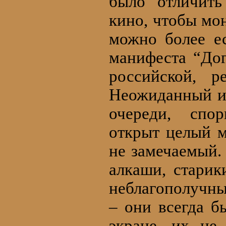
было отличить
кино, чтобы мо
можно более е
манифеста “Дог
российской, р
Неожиданный ин
очереди, спор
открыт целый 
не замечаемый. 
алкаши, старик
неблагополучны
– они всегда б
экране, их не