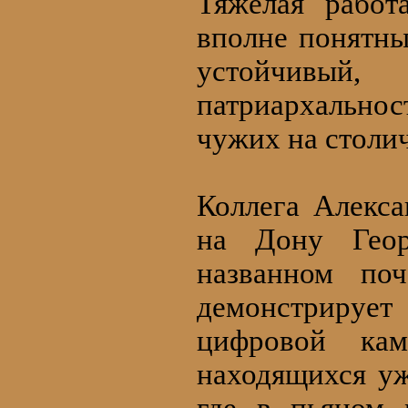
Тяжелая работ
вполне понятны
устойчивый,
патриархально
чужих на столи
Коллега Алекса
на Дону Геор
названном по
демонстрирует
цифровой кам
находящихся уж