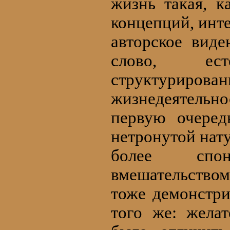
жизнь такая, к
концепций, инт
авторское виде
слово, ес
структуриров
жизнедеятельн
первую очеред
нетронутой нату
более спо
вмешательством
тоже демонстри
того же: желат