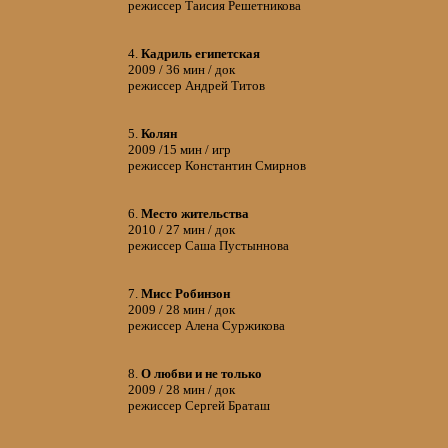
режиссер Таисия Решетникова
4.
Кадриль египетская
2009 / 36 мин / док
режиссер Андрей Титов
5.
Колян
2009 /15 мин / игр
режиссер Константин Смирнов
6.
Место жительства
2010 / 27 мин / док
режиссер Саша Пустыннова
7.
Мисс Робинзон
2009 / 28 мин / док
режиссер Алена Суржикова
8.
О любви и не только
2009 / 28 мин / док
режиссер Сергей Браташ