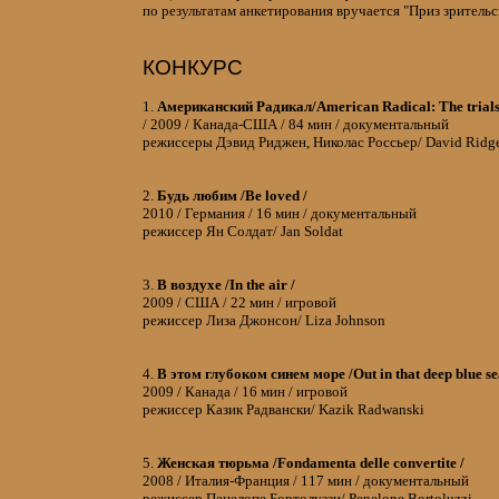
по результатам анкетирования вручается "Приз зрительс
КОНКУРС
1.
Американский Радикал/American Radical: The trials
/ 2009 / Канада-США / 84 мин / документальный
режиссеры Дэвид Риджен, Николас Россьер/ David Ridgen
2.
Будь любим /Be loved /
2010 / Германия / 16 мин / документальный
режиссер Ян Солдат/ Jan Soldat
3.
В воздухе /In the air /
2009 / США / 22 мин / игровой
режиссер Лиза Джонсон/ Liza Johnson
4.
В этом глубоком синем море /Out in that deep blue se
2009 / Канада / 16 мин / игровой
режиссер Казик Радвански/ Kazik Radwanski
5.
Женская тюрьма /Fondamenta delle convertite /
2008 / Италия-Франция / 117 мин / документальный
режиссер Пенелопе Бортолуззи/ Penelope Bortoluzzi