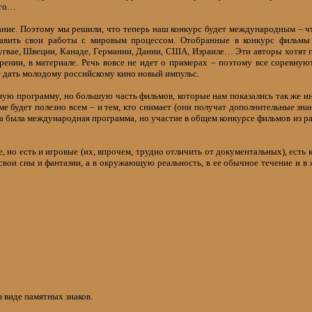
его…
ание. Поэтому мы решили, что теперь наш конкурс будет международным – 
тавить свои работы с мировым процессом. Отобранные в конкурс фильмы н
угвае, Швеции, Канаде, Германии, Дании, США, Израиле… Эти авторы хотят 
рении, в материале. Речь вовсе не идет о примерах – поэтому все соревнуют
 дать молодому российскому кино новый импульс.
ную программу, но большую часть фильмов, которые нам показались так же 
е будет полезно всем – и тем, кто снимает (они получат дополнительные зна
гда была международная программа, но участие в общем конкурсе фильмов из р
 но есть и игровые (их, впрочем, трудно отличить от документальных), есть к
 свои сны и фантазии, а в окружающую реальность, в ее обычное течение и в
 виде памятных знаков.