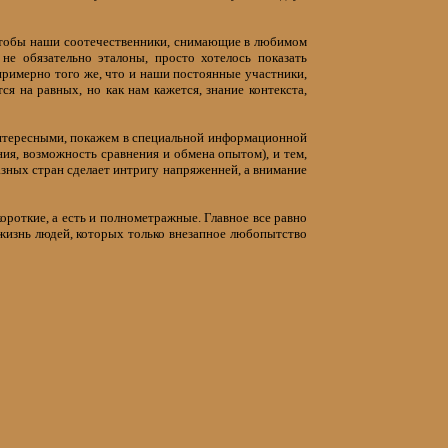
чтобы наши соотечественники, снимающие в любимом
е обязательно эталоны, просто хотелось показать
примерно того же, что и наши постоянные участники,
ся на равных, но как нам кажется, знание контекста,
интересными, покажем в специальной информационной
ния, возможность сравнения и обмена опытом), и тем,
азных стран сделает интригу напряженней, а внимание
ороткие, а есть и полнометражные. Главное все равно
 жизнь людей, которых только внезапное любопытство