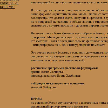
киноакадемий не снимают почти ничего живого и свеж
ОБРАЩЕНИЕ
КОНКУРС
В этом году мы решили продолжить линию на образов
нами формате «действительного кино», могли сопос
сообществу, что делают люди, живущие в Бразилии, Ур
но с поправкой на разницу в образе жизни, в мировозз
знакомство с другими школами и другими мирами может
Несколько российских фильмов мы отобрали в Конкурс
программе. Мы надеемся, что это изменение в программ
кто смотрит – хотя в последние годы на фестивале все
– концентрированней. Да, и конкуренция не помешает.
Это совсем разные фильмы, в основном документальные,
сохраняется: их авторы пристально вглядываются не в
кинокамеры превращает в персонажей.
российские программы фестиваля формируют:
критик Алена Солнцева
киновед, режиссер Борис Хлебников
отборщик международных программ:
Алексей Лайфуров
ПРИЗЫ
по решению Жюри вручаются три равнозначных приза в
специальный приз оргкомитета фестиваля