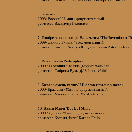
6.
Занавес
2008/ Россия/ 26 мин / документальный
режиссер Владимир Головнев
7.
Изобретения доктора Накаматса /The Invention of D
2009/ Дания / 57 мин / документальный
режиссер Каспар Аструп Шредер/ Kaspar Astrup Schrode
8.
Искупление/Redemption/
2009 / Германия / 92 мин/ документальный
режиссер Сабрина Вульфф/ Sabrina Wulff
9.
Капля камень точит / Like water through stone /
2009/ Бразилия / 85мин / документальный
режиссер Марилия Роча/ Marilia Rocha
10.
Книга Мири /Book of Miri /
2009 / Дания / 29 мин / документальный
режиссер Кэтрин Филп/ Katrine Philp
11.
Открыто / Open /