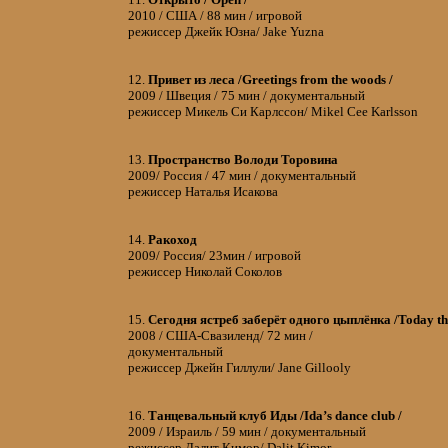
2010 / США / 88 мин / игровой
режиссер Джейк Юзна/ Jake Yuzna
12.
Привет из леса /Greetings from the woods /
2009 / Швеция / 75 мин / документальный
режиссер Микель Си Карлссон/ Mikel Cee Karlsson
13.
Пространство Володи Торовина
2009/ Россия / 47 мин / документальный
режиссер Наталья Исакова
14.
Ракоход
2009/ Россия/ 23мин / игровой
режиссер Николай Соколов
15.
Сегодня ястреб заберёт одного цыплёнка /Today the
2008 / США-Свазиленд/ 72 мин /
документальный
режиссер Джейн Гиллули/ Jane Gillooly
16.
Танцевальный клуб Иды /Ida’s dance club /
2009 / Израиль / 59 мин / документальный
режиссер Далит Кимор/ Dalit Kimor