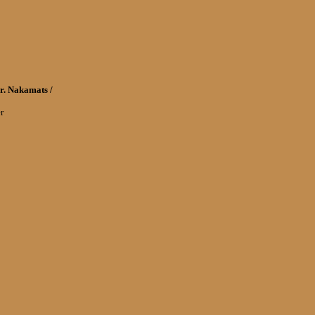
r. Nakamats /
r