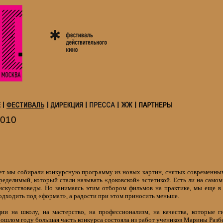
010
лет мы собирали конкурсную программу из новых картин, снятых современны
ределимый, который стали называть «доковской» эстетикой. Есть ли на самом
искусствоведы. Но занимаясь этим отбором фильмов на практике, мы еще 
одходить под «формат», а радости при этом приносить меньше.
и на школу, на мастерство, на профессионализм, на качества, которые 
прошлом году большая часть конкурса состояла из работ учеников Марины Раз